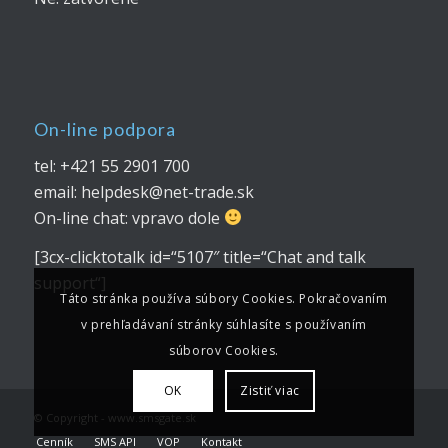
On-line podpora
tel: +421 55 2901 700
email: helpdesk@net-trade.sk
On-line chat: vpravo dole
[3cx-clicktotalk id=“5107″ title=“Chat and talk
support“]
Táto stránka používa súbory Cookies. Pokračovaním
v prehľadávaní stránky súhlasíte s používaním
súborov Cookies.
OK
Zistiť viac
© Copyright - www.smsgate.sk
Cenník
SMS API
VOP
Kontakt