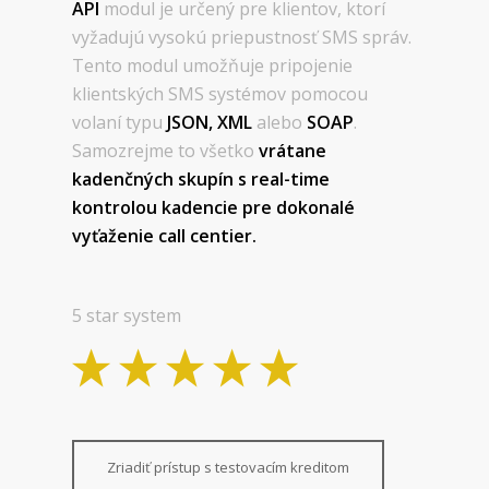
API
modul je určený pre klientov, ktorí
vyžadujú vysokú priepustnosť SMS správ.
Tento modul umožňuje pripojenie
klientských SMS systémov pomocou
volaní typu
JSON, XML
alebo
SOAP
.
Samozrejme to všetko
vrátane
kadenčných skupín s real-time
kontrolou kadencie pre dokonalé
vyťaženie call centier.
5 star system
Zriadiť prístup s testovacím kreditom