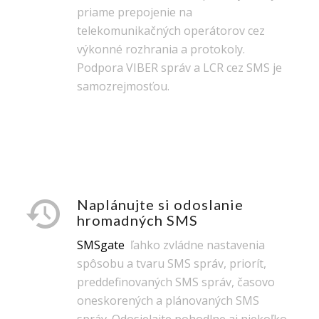
priame prepojenie na
telekomunikačných operátorov cez
výkonné rozhrania a protokoly.
Podpora VIBER správ a LCR cez SMS je
samozrejmosťou.
Naplánujte si odoslanie
hromadných SMS
SMSgate
ľahko zvládne nastavenia
spôsobu a tvaru SMS správ, priorít,
preddefinovaných SMS správ, časovo
oneskorených a plánovaných SMS
správ. Odosielajte pohodlne aj niekoľko