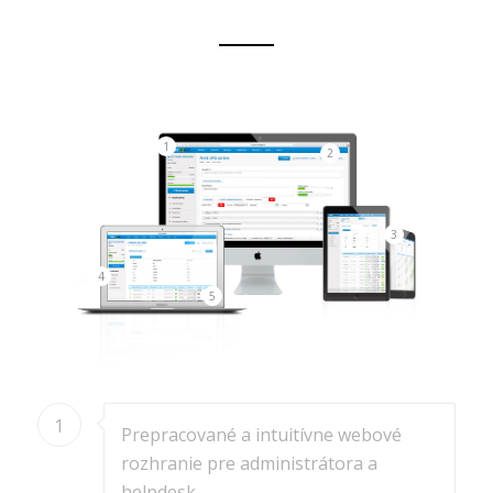
1
2
3
4
5
1
Prepracované a intuitívne webové
rozhranie pre administrátora a
helpdesk