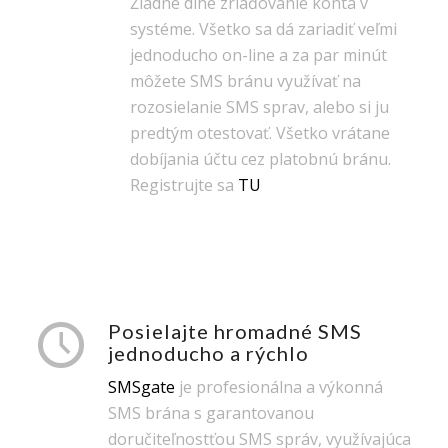
Žiadne dlhé zriaďovanie konta v
systéme. Všetko sa dá zariadiť veľmi
jednoducho on-line a za par minút
môžete SMS bránu využívať na
rozosielanie SMS sprav, alebo si ju
predtým otestovať. Všetko vrátane
dobíjania účtu cez platobnú bránu.
Registrujte sa
TU
Posielajte hromadné SMS
jednoducho a rýchlo
SMSgate
je profesionálna a výkonná
SMS brána s garantovanou
doručiteľnostťou SMS správ, využívajúca