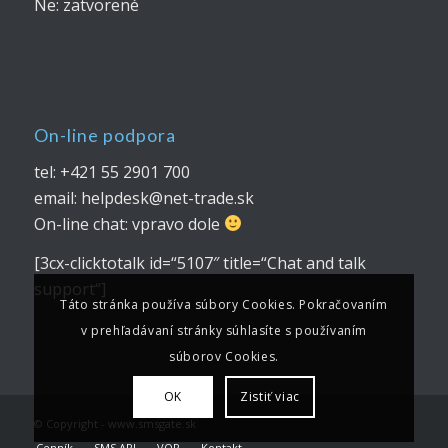
Ne: zatvorené
On-line podpora
tel: +421 55 2901 700
email: helpdesk@net-trade.sk
On-line chat: vpravo dole
[3cx-clicktotalk id=“5107″ title=“Chat and talk
support“]
Táto stránka používa súbory Cookies. Pokračovaním
v prehľadávaní stránky súhlasíte s používaním
súborov Cookies.
OK
Zistiť viac
© Copyright - www.smsgate.sk
Cenník
SMS API
VOP
Kontakt