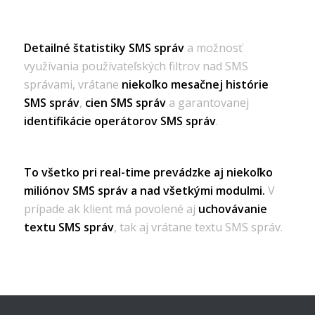
Detailné štatistiky SMS správ
a možnosť
využívania používateľských filtrov nad SMS
správami, vrátane
niekoľko mesačnej histórie
SMS správ
,
cien SMS správ
a garantovanej
identifikácie operátorov SMS správ
.
To všetko pri real-time prevádzke aj niekoľko
miliónov SMS správ a nad všetkými modulmi.
V
prípade ak klient má povolené aj
uchovávanie
textu SMS správ
, tak aj vrátane textu SMS správ.