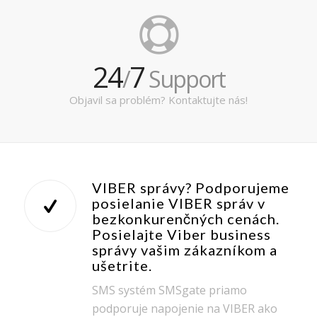
24
7
/
Support
Objavil sa problém? Kontaktujte nás!
VIBER správy? Podporujeme
posielanie VIBER správ v
bezkonkurenčných cenách.
Posielajte Viber business
správy vašim zákazníkom a
ušetrite.
SMS systém SMSgate priamo
podporuje napojenie na VIBER ako