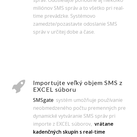
miliónov SMS správ a to všetko pri real-
time prevádzke. Systémovo
zamedzte/pozastavte odoslanie SMS
správ v určitej dobe a čase.
Importujte veľký objem SMS z
EXCEL súboru
SMSgate
systém umožňuje používanie
neobmedzeného počtu premenných pre
dynamické vytváranie SMS správ pri
importe z EXCEL súborov,
vrátane
kadenčných skupín s real-time