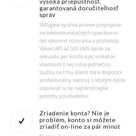
vysoká priepustnosť,
garantovaná doručiteľnosť
správ
SMSgate využíva priame prepojenie
na telekomunikačných operátorov
cez výkonné rozhrania a protokoly.
Výkon API až 500 SMS správ za
sekundu per konto a jej unikátne
vlastnosti z nej robia jedinečnú
službu na trhu. Klient má k dispozícii
profesionálny nástroj, s ktorým môže
uspokojiť aj tie najnáročnejšie
potreby používateľov.
Zriadenie konta? Nie je
problém, konto si môžete
zriadiť on-line za pár minút