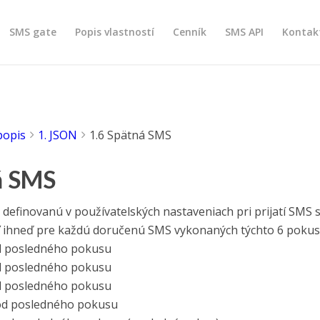
SMS gate
Popis vlastností
Cenník
SMS API
Kontak
popis
1. JSON
1.6 Spätná SMS
á SMS
 definovanú v používatelských nastaveniach pri prijatí SMS s
 ihneď pre každú doručenú SMS vykonaných týchto 6 pokuso
od posledného pokusu
od posledného pokusu
od posledného pokusu
 od posledného pokusu