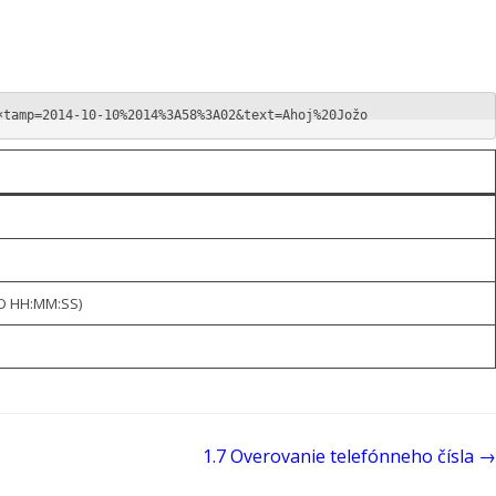
×tamp=2014-10-10%2014%3A58%3A02&text=Ahoj%20Jožo
DD HH:MM:SS)
1.7 Overovanie telefónneho čísla →