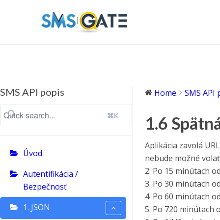
SMS API popis
Home
SMS API 
⌘K
1.6 Spätn
Aplikácia zavolá URL
Úvod
nebude možné volať
2. Po 15 minútach 
Autentifikácia /
3. Po 30 minútach 
Bezpečnosť
4. Po 60 minútach 
1. JSON
5. Po 720 minútach