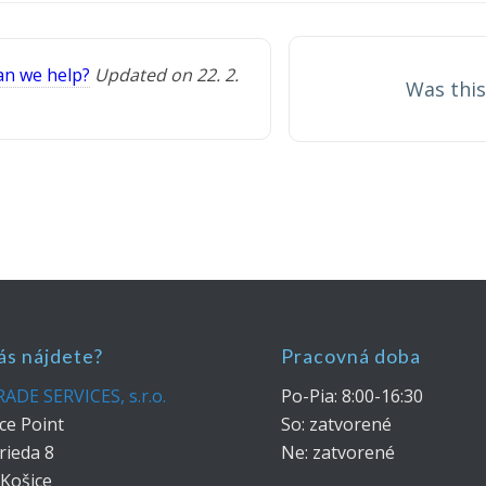
n we help?
Updated on 22. 2.
Was this
ás nájdete?
Pracovná doba
ADE SERVICES, s.r.o.
Po-Pia: 8:00-16:30
ce Point
So: zatvorené
rieda 8
Ne: zatvorené
 Košice