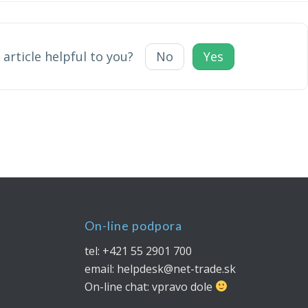
 article helpful to you?
No
Yes
On-line podpora
tel: +421 55 2901 700
email: helpdesk@net-trade.sk
On-line chat: vpravo dole