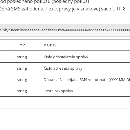
h od posledného pokusu (posledný pokus)
ená SMS zahodená. Text správy je v znakovej sade UTF-8.
k.sk/incomingMessage?addressFrom=XXXXXXXXXX&addressTo=XXXXXXXXXX
TYP
POPIS
string
Číslo odosielateľa správy
string
Číslo adresáta správy
string
Dátum a čas prijatia SMS vo formáte (YYYY-MM-
string
Text SMS správy