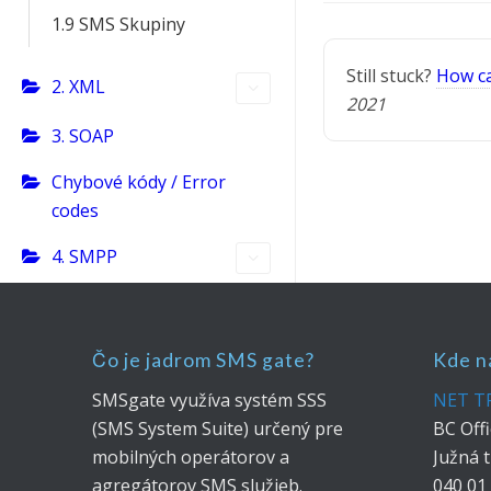
1.9 SMS Skupiny
Still stuck?
How ca
2. XML
2021
3. SOAP
Chybové kódy / Error
codes
4. SMPP
Čo je jadrom SMS gate?
Kde n
SMSgate využíva systém SSS
NET TR
(SMS System Suite) určený pre
BC Offi
mobilných operátorov a
Južná t
agregátorov SMS služieb.
040 01