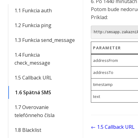
6. Po 1440 minútac
Potom bude nedoruč
1.1 Funkcia auth
Príklad:
1.2 Funkcia ping
http:/smsapp.zakazni
1.3 Funkcia send_message
PARAMETER
1.4 Funkcia
addressFrom
check_message
addressTo
1.5 Callback URL
timestamp
1.6 Spätná SMS
text
1.7 Overovanie
telefónneho čísla
Doc
← 1.5 Callback URL
1.8 Blacklist
navigation